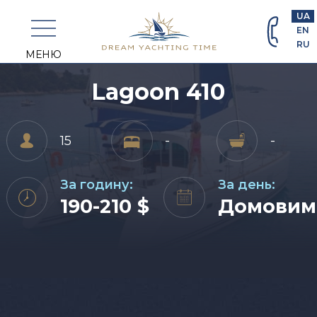
+382
UA
69
EN
463
RU
698
МЕНЮ
Lagoon 410
15
-
-
За годину:
За день:
190-210 $
Домовим